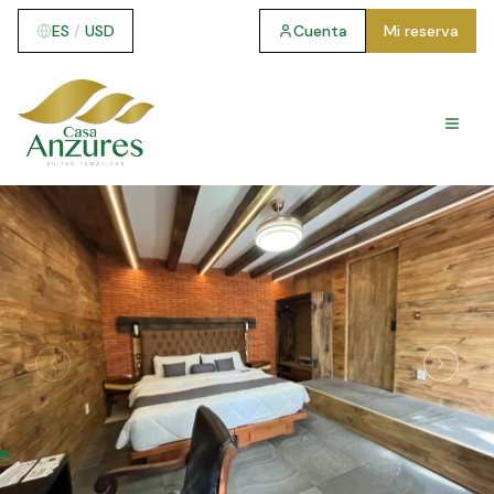
ES
/
USD
Cuenta
Mi reserva